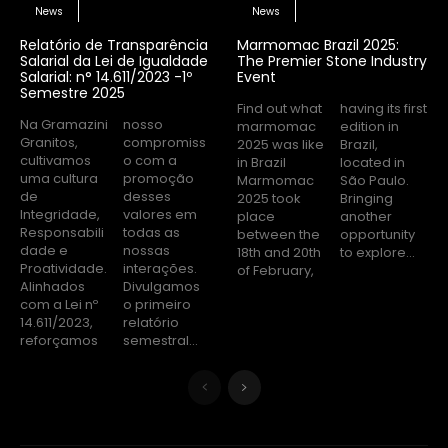
News
News
Relatório de Transparência
Marmomac Brazil 2025:
Salarial da Lei de Igualdade
The Premier Stone Industry
Salarial: n° 14.611/2023 -1º
Event
Semestre 2025
Find out what
having its first
Na Gramazini
nosso
marmomac
edition in
Granitos,
compromiss
2025 was like
Brazil,
cultivamos
o com a
in Brazil
located in
uma cultura
promoção
Marmomac
São Paulo.
de
desses
2025 took
Bringing
Integridade,
valores em
place
another
Responsabili
todas as
between the
opportunity
dade e
nossas
18th and 20th
to explore...
Proatividade.
interações.
of February,
Alinhados
Divulgamos
com a Lei nº
o primeiro
14.611/2023,
relatório
reforçamos
semestral...