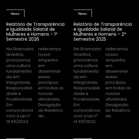
News
News
Relatório de Transparência
Relatório de Transparência
e Igualdade Salarial de
e Igualdade Salarial de
Mulheres e Homens – 1º
Mulheres e Homens – 2º
Semestre 2026
Semestre 2025
Na Gramazini
reiteramos
Na Gramazini
reiteramos
Granitos,
nosso
Granitos,
nosso
priorizamos
empenho
priorizamos
empenho
uma cultura
em
uma cultura
em
fundamenta
disseminar
fundamenta
disseminar
da em
esses
da em
esses
Integridade,
princípios
Integridade,
princípios
Responsabili
em todas as
Responsabili
em todas as
dade e
nossas
dade e
nossas
Proatividade.
atividades.
Proatividade.
atividades.
Em
Divulgação
Em
Divulgação
consonância
do Relatório
consonância
do Relatório
com a Lei nº
de...
com a Lei nº
de...
14.611/2023,
14.611/2023,