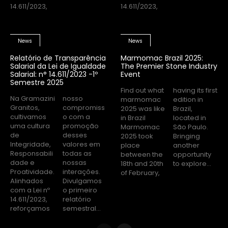
14.611/2023,
14.611/2023,
News
News
Relatório de Transparência
Marmomac Brazil 2025:
Salarial da Lei de Igualdade
The Premier Stone Industry
Salarial: n° 14.611/2023 -1º
Event
Semestre 2025
Find out what
having its first
Na Gramazini
nosso
marmomac
edition in
Granitos,
compromiss
2025 was like
Brazil,
cultivamos
o com a
in Brazil
located in
uma cultura
promoção
Marmomac
São Paulo.
de
desses
2025 took
Bringing
Integridade,
valores em
place
another
Responsabili
todas as
between the
opportunity
dade e
nossas
18th and 20th
to explore...
Proatividade.
interações.
of February,
Alinhados
Divulgamos
com a Lei nº
o primeiro
14.611/2023,
relatório
reforçamos
semestral...