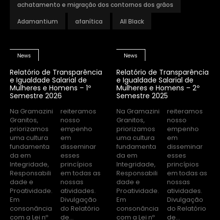
achatamento e migração dos contornos dos grãos
Adamantium
afanítica
All Black
News
News
Relatório de Transparência
Relatório de Transparência
e Igualdade Salarial de
e Igualdade Salarial de
Mulheres e Homens – 1º
Mulheres e Homens – 2º
Semestre 2026
Semestre 2025
Na Gramazini
reiteramos
Na Gramazini
reiteramos
Granitos,
nosso
Granitos,
nosso
priorizamos
empenho
priorizamos
empenho
uma cultura
em
uma cultura
em
fundamenta
disseminar
fundamenta
disseminar
da em
esses
da em
esses
Integridade,
princípios
Integridade,
princípios
Responsabili
em todas as
Responsabili
em todas as
dade e
nossas
dade e
nossas
Proatividade.
atividades.
Proatividade.
atividades.
Em
Divulgação
Em
Divulgação
consonância
do Relatório
consonância
do Relatório
com a Lei nº
de...
com a Lei nº
de...