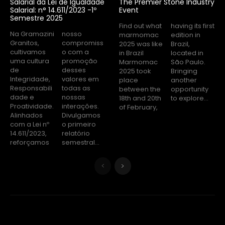
Salarial da Lei de Igualdade
The Premier Stone Industry
Salarial: n° 14.611/2023 -1º
Event
Semestre 2025
Find out what
having its first
Na Gramazini
nosso
marmomac
edition in
Granitos,
compromiss
2025 was like
Brazil,
cultivamos
o com a
in Brazil
located in
uma cultura
promoção
Marmomac
São Paulo.
de
desses
2025 took
Bringing
Integridade,
valores em
place
another
Responsabili
todas as
between the
opportunity
dade e
nossas
18th and 20th
to explore...
Proatividade.
interações.
of February,
Alinhados
Divulgamos
com a Lei nº
o primeiro
14.611/2023,
relatório
reforçamos
semestral...