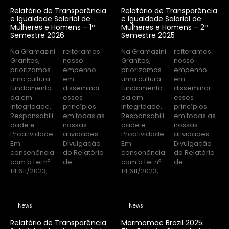
Relatório de Transparência
Relatório de Transparência
e Igualdade Salarial de
e Igualdade Salarial de
Mulheres e Homens – 1º
Mulheres e Homens – 2º
Semestre 2026
Semestre 2025
Na Gramazini
reiteramos
Na Gramazini
reiteramos
Granitos,
nosso
Granitos,
nosso
priorizamos
empenho
priorizamos
empenho
uma cultura
em
uma cultura
em
fundamenta
disseminar
fundamenta
disseminar
da em
esses
da em
esses
Integridade,
princípios
Integridade,
princípios
Responsabili
em todas as
Responsabili
em todas as
dade e
nossas
dade e
nossas
Proatividade.
atividades.
Proatividade.
atividades.
Em
Divulgação
Em
Divulgação
consonância
do Relatório
consonância
do Relatório
com a Lei nº
de...
com a Lei nº
de...
14.611/2023,
14.611/2023,
News
News
Relatório de Transparência
Marmomac Brazil 2025: