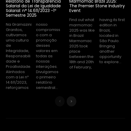
Relatório de Transparência
Marmomac Brazil 2025:
Salarial da Lei de Igualdade
The Premier Stone Industry
Salarial: n° 14.611/2023 -1º
Event
Semestre 2025
Find out what
having its first
Na Gramazini
nosso
marmomac
edition in
Granitos,
compromiss
2025 was like
Brazil,
cultivamos
o com a
in Brazil
located in
uma cultura
promoção
Marmomac
São Paulo.
de
desses
2025 took
Bringing
Integridade,
valores em
place
another
Responsabili
todas as
between the
opportunity
dade e
nossas
18th and 20th
to explore...
Proatividade.
interações.
of February,
Alinhados
Divulgamos
com a Lei nº
o primeiro
14.611/2023,
relatório
reforçamos
semestral...