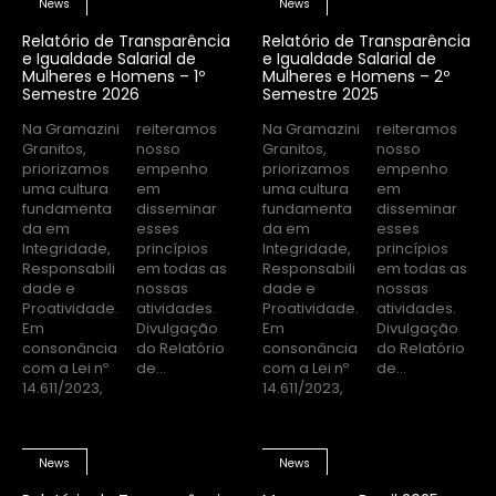
News
News
Relatório de Transparência
Relatório de Transparência
e Igualdade Salarial de
e Igualdade Salarial de
Mulheres e Homens – 1º
Mulheres e Homens – 2º
Semestre 2026
Semestre 2025
Na Gramazini
reiteramos
Na Gramazini
reiteramos
Granitos,
nosso
Granitos,
nosso
priorizamos
empenho
priorizamos
empenho
uma cultura
em
uma cultura
em
fundamenta
disseminar
fundamenta
disseminar
da em
esses
da em
esses
Integridade,
princípios
Integridade,
princípios
Responsabili
em todas as
Responsabili
em todas as
dade e
nossas
dade e
nossas
Proatividade.
atividades.
Proatividade.
atividades.
Em
Divulgação
Em
Divulgação
consonância
do Relatório
consonância
do Relatório
com a Lei nº
de...
com a Lei nº
de...
14.611/2023,
14.611/2023,
News
News