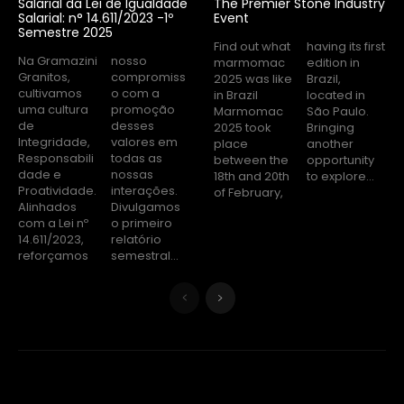
Salarial da Lei de Igualdade
The Premier Stone Industry
Salarial: n° 14.611/2023 -1º
Event
Semestre 2025
Find out what
having its first
Na Gramazini
nosso
marmomac
edition in
Granitos,
compromiss
2025 was like
Brazil,
cultivamos
o com a
in Brazil
located in
uma cultura
promoção
Marmomac
São Paulo.
de
desses
2025 took
Bringing
Integridade,
valores em
place
another
Responsabili
todas as
between the
opportunity
dade e
nossas
18th and 20th
to explore...
Proatividade.
interações.
of February,
Alinhados
Divulgamos
com a Lei nº
o primeiro
14.611/2023,
relatório
reforçamos
semestral...