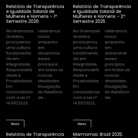
Relatório de Transparência
Relatório de Transparência
e Igualdade Salarial de
e Igualdade Salarial de
Mulheres e Homens – 1º
Mulheres e Homens – 2º
Semestre 2026
Semestre 2025
Na Gramazini
reiteramos
Na Gramazini
reiteramos
Granitos,
nosso
Granitos,
nosso
priorizamos
empenho
priorizamos
empenho
uma cultura
em
uma cultura
em
fundamenta
disseminar
fundamenta
disseminar
da em
esses
da em
esses
Integridade,
princípios
Integridade,
princípios
Responsabili
em todas as
Responsabili
em todas as
dade e
nossas
dade e
nossas
Proatividade.
atividades.
Proatividade.
atividades.
Em
Divulgação
Em
Divulgação
consonância
do Relatório
consonância
do Relatório
com a Lei nº
de...
com a Lei nº
de...
14.611/2023,
14.611/2023,
News
News
Relatório de Transparência
Marmomac Brazil 2025: