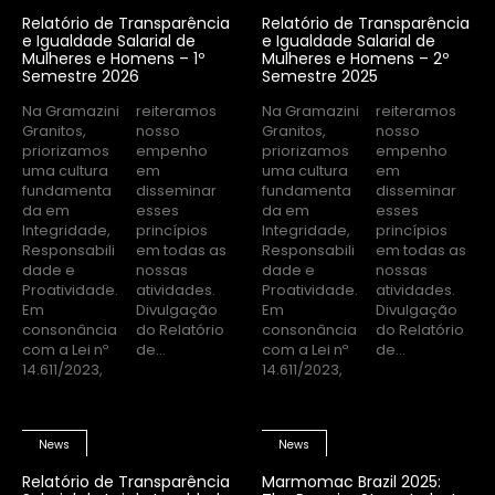
Relatório de Transparência
Relatório de Transparência
e Igualdade Salarial de
e Igualdade Salarial de
Mulheres e Homens – 1º
Mulheres e Homens – 2º
Semestre 2026
Semestre 2025
Na Gramazini
reiteramos
Na Gramazini
reiteramos
Granitos,
nosso
Granitos,
nosso
priorizamos
empenho
priorizamos
empenho
uma cultura
em
uma cultura
em
fundamenta
disseminar
fundamenta
disseminar
da em
esses
da em
esses
Integridade,
princípios
Integridade,
princípios
Responsabili
em todas as
Responsabili
em todas as
dade e
nossas
dade e
nossas
Proatividade.
atividades.
Proatividade.
atividades.
Em
Divulgação
Em
Divulgação
consonância
do Relatório
consonância
do Relatório
com a Lei nº
de...
com a Lei nº
de...
14.611/2023,
14.611/2023,
News
News
Relatório de Transparência
Marmomac Brazil 2025: