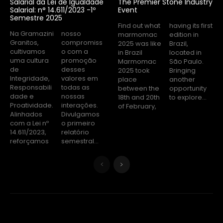
Salarial da Lei de Igualdade
The Premier Stone Industry
Salarial: n° 14.611/2023 -1º
Event
Semestre 2025
Find out what
having its first
Na Gramazini
nosso
marmomac
edition in
Granitos,
compromiss
2025 was like
Brazil,
cultivamos
o com a
in Brazil
located in
uma cultura
promoção
Marmomac
São Paulo.
de
desses
2025 took
Bringing
Integridade,
valores em
place
another
Responsabili
todas as
between the
opportunity
dade e
nossas
18th and 20th
to explore...
Proatividade.
interações.
of February,
Alinhados
Divulgamos
com a Lei nº
o primeiro
14.611/2023,
relatório
reforçamos
semestral...