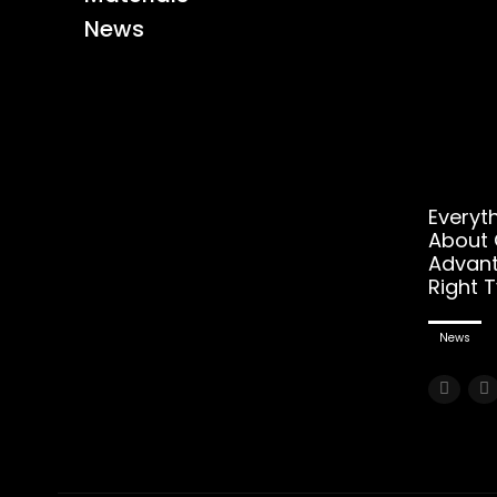
News
Everyt
About Q
Advant
Right 
News