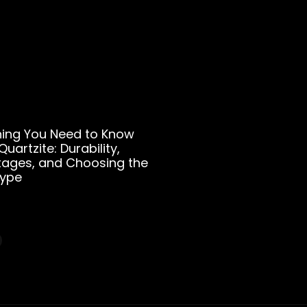
hing You Need to Know
uartzite: Durability,
ages, and Choosing the
Type