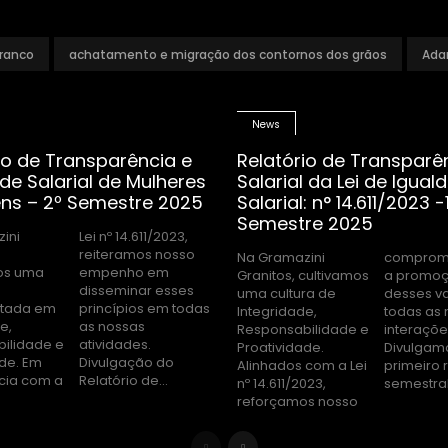
ranco
achatamento e migração dos contornos dos grãos
Ada
News
io de Transparência e
Relatório de Transparê
de Salarial de Mulheres
Salarial da Lei de Igual
ns – 2º Semestre 2025
Salarial: n° 14.611/2023 -
Semestre 2025
ini
2023,
Na Gramazini
compromisso com
os uma
o em
Granitos, cultivamos
a promoção
uma cultura de
desses valores em
tada em
 em todas
Integridade,
todas as nossas
e,
as
Responsabilidade e
interações.
ilidade e
dades.
Proatividade.
Divulgamos o
ade. Em
ão do
Alinhados com a Lei
primeiro relatório
cia com a
Relatório de...
nº 14.611/2023,
semestral.
reforçamos nosso