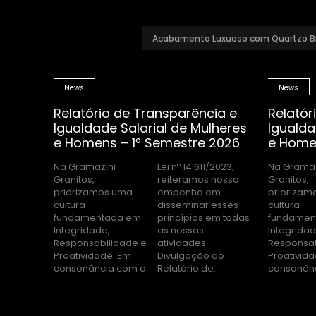
Acabamento Luxuoso com Quartzo B
News
News
Relatório de Transparência e
Relatór
Igualdade Salarial de Mulheres
Igualda
e Homens – 1º Semestre 2026
e Home
Na Gramazini
Lei nº 14.611/2023,
Na Gramaz
Lei nº 14.611/
Granitos,
reiteramos nosso
Granitos,
reiteramos nosso
priorizamos uma
empenho em
priorizam
empenh
cultura
disseminar esses
cultura
disseminar esses
fundamentada em
princípios em todas
fundamen
princípios
Integridade,
as nossas
Integridad
as noss
Responsabilidade e
atividades.
Responsab
ativi
Proatividade. Em
Divulgação do
Proativid
Divulgaç
consonância com a
Relatório de...
consonân