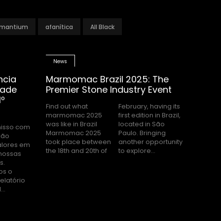
mantium
afanítica
All Black
News
ncia
Marmomac Brazil 2025: The
dade
Premier Stone Industry Event
1º
Find out what
February, having its
marmomac 2025
first edition in Brazil,
was like in Brazil
located in São
Marmomac 2025
Paulo. Bringing
took place between
another opportunity
the 18th and 20th of
to explore...
..