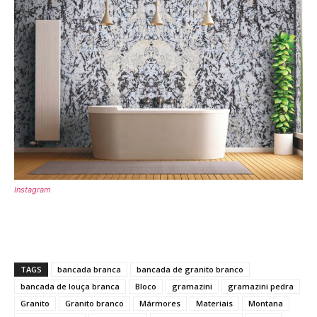
Instagram
TAGS
bancada branca
bancada de granito branco
bancada de louça branca
Bloco
gramazini
gramazini pedra
Granito
Granito branco
Mármores
Materiais
Montana