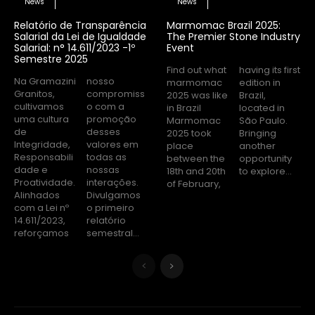
News
News
Relatório de Transparência
Marmomac Brazil 2025:
Salarial da Lei de Igualdade
The Premier Stone Industry
Salarial: n° 14.611/2023 -1º
Event
Semestre 2025
Find out what
having its first
Na Gramazini
nosso
marmomac
edition in
Granitos,
compromiss
2025 was like
Brazil,
cultivamos
o com a
in Brazil
located in
uma cultura
promoção
Marmomac
São Paulo.
de
desses
2025 took
Bringing
Integridade,
valores em
place
another
Responsabili
todas as
between the
opportunity
dade e
nossas
18th and 20th
to explore...
Proatividade.
interações.
of February,
Alinhados
Divulgamos
com a Lei nº
o primeiro
14.611/2023,
relatório
reforçamos
semestral...