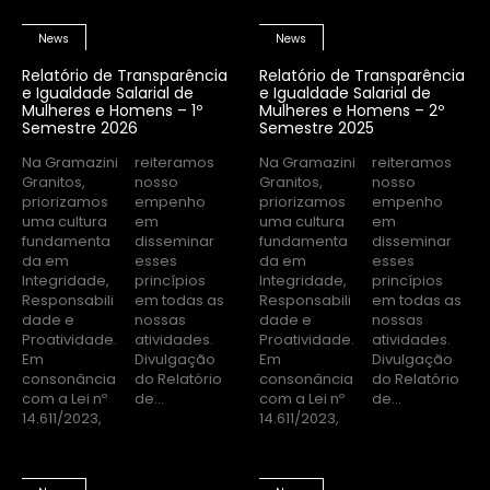
News
News
Relatório de Transparência
Relatório de Transparência
e Igualdade Salarial de
e Igualdade Salarial de
Mulheres e Homens – 1º
Mulheres e Homens – 2º
Semestre 2026
Semestre 2025
Na Gramazini
reiteramos
Na Gramazini
reiteramos
Granitos,
nosso
Granitos,
nosso
priorizamos
empenho
priorizamos
empenho
uma cultura
em
uma cultura
em
fundamenta
disseminar
fundamenta
disseminar
da em
esses
da em
esses
Integridade,
princípios
Integridade,
princípios
Responsabili
em todas as
Responsabili
em todas as
dade e
nossas
dade e
nossas
Proatividade.
atividades.
Proatividade.
atividades.
Em
Divulgação
Em
Divulgação
consonância
do Relatório
consonância
do Relatório
com a Lei nº
de...
com a Lei nº
de...
14.611/2023,
14.611/2023,