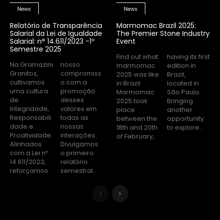
News
News
Relatório de Transparência
Marmomac Brazil 2025:
Salarial da Lei de Igualdade
The Premier Stone Industry
Salarial: n° 14.611/2023 -1º
Event
Semestre 2025
Find out what
having its first
Na Gramazini
nosso
marmomac
edition in
Granitos,
compromiss
2025 was like
Brazil,
cultivamos
o com a
in Brazil
located in
uma cultura
promoção
Marmomac
São Paulo.
de
desses
2025 took
Bringing
Integridade,
valores em
place
another
Responsabili
todas as
between the
opportunity
dade e
nossas
18th and 20th
to explore...
Proatividade.
interações.
of February,
Alinhados
Divulgamos
com a Lei nº
o primeiro
14.611/2023,
relatório
reforçamos
semestral...