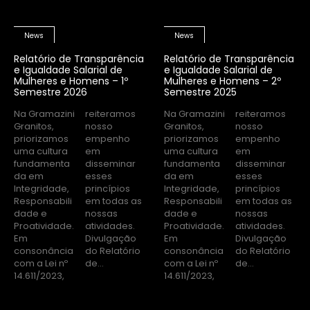
News
News
Relatório de Transparência
Relatório de Transparência
e Igualdade Salarial de
e Igualdade Salarial de
Mulheres e Homens – 1º
Mulheres e Homens – 2º
Semestre 2026
Semestre 2025
Na Gramazini
reiteramos
Na Gramazini
reiteramos
Granitos,
nosso
Granitos,
nosso
priorizamos
empenho
priorizamos
empenho
uma cultura
em
uma cultura
em
fundamenta
disseminar
fundamenta
disseminar
da em
esses
da em
esses
Integridade,
princípios
Integridade,
princípios
Responsabili
em todas as
Responsabili
em todas as
dade e
nossas
dade e
nossas
Proatividade.
atividades.
Proatividade.
atividades.
Em
Divulgação
Em
Divulgação
consonância
do Relatório
consonância
do Relatório
com a Lei nº
de...
com a Lei nº
de...
14.611/2023,
14.611/2023,