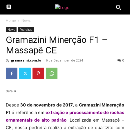
Home
News
News
Pedreiras
Gramazini Minerção F1 –
Massapê CE
By
gramazini.com.br
-
6 de December de 2024
0
default
Desde
30 de novembro de 2017
, a
Gramazini Mineração
F1
é referência em
extração e processamento de rochas
ornamentais de alto padrão
. Localizada em Massapê –
CE, nossa pedreira realiza a extração de quartzito com