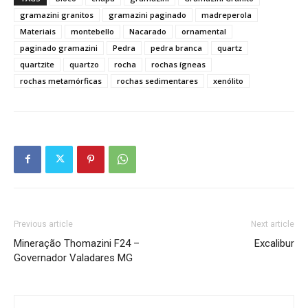
gramazini granitos
gramazini paginado
madreperola
Materiais
montebello
Nacarado
ornamental
paginado gramazini
Pedra
pedra branca
quartz
quartzite
quartzo
rocha
rochas ígneas
rochas metamórficas
rochas sedimentares
xenólito
Previous article
Next article
Mineração Thomazini F24 –
Excalibur
Governador Valadares MG