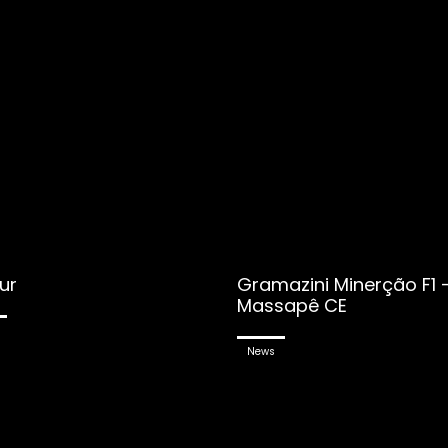
ur
Gramazini Minerção F1 
Massapê CE
News