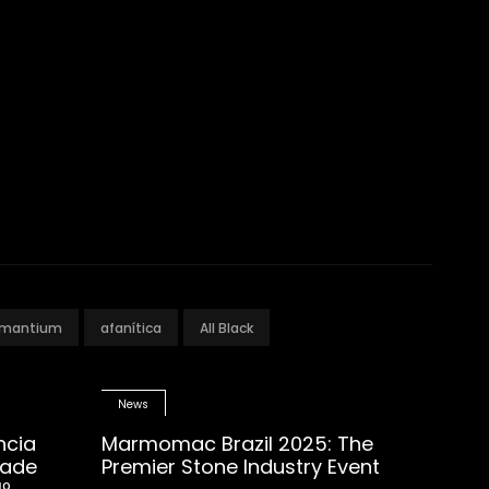
mantium
afanítica
All Black
News
ncia
Marmomac Brazil 2025: The
dade
Premier Stone Industry Event