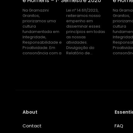
e Homens – 1º Semestre 2026
e Home
Na Gramazini
Lei nº 14.611/2023,
Na Gramaz
Lei nº 14.611/
Granitos,
reiteramos nosso
Granitos,
reiteramos nosso
priorizamos uma
empenho em
priorizam
empenh
cultura
disseminar esses
cultura
disseminar esses
fundamentada em
princípios em todas
fundamen
princípios
Integridade,
as nossas
Integridad
as noss
Responsabilidade e
atividades.
Responsab
ativi
Proatividade. Em
Divulgação do
Proativid
Divulgaç
consonância com a
Relatório de...
consonân
About
Essenti
Contact
FAQ