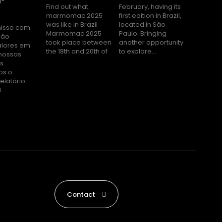
1º
Find out what
February, having its
marmomac 2025
first edition in Brazil,
was like in Brazil
located in São
Marmomac 2025
Paulo. Bringing
took place between
another opportunity
the 18th and 20th of
to explore...
..
Contact