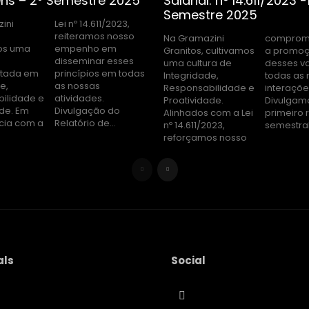
ns – 2º Semestre 2025
Salarial: n° 14.611/2023 -
Semestre 2025
ini
2023,
Na Gramazini
compromisso com
os uma
o em
Granitos, cultivamos
a promoção
uma cultura de
desses valores em
tada em
 em todas
Integridade,
todas as nossas
e,
as
Responsabilidade e
interações.
ilidade e
dades.
Proatividade.
Divulgamos o
ade. Em
ão do
Alinhados com a Lei
primeiro relatório
cia com a
Relatório de...
nº 14.611/2023,
semestral.
reforçamos nosso
als
Social