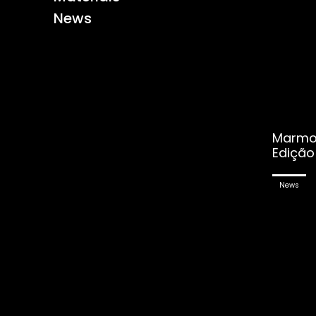
News
Marmom
Edição 
News