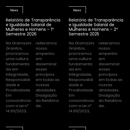
News
News
Relatório de Transparência
Relatório de Transparência
e Igualdade Salarial de
e Igualdade Salarial de
Mulheres e Homens – 1º
Mulheres e Homens – 2º
Semestre 2026
Semestre 2025
Na Gramazini
reiteramos
Na Gramazini
reiteramos
Granitos,
nosso
Granitos,
nosso
priorizamos
empenho
priorizamos
empenho
uma cultura
em
uma cultura
em
fundamenta
disseminar
fundamenta
disseminar
da em
esses
da em
esses
Integridade,
princípios
Integridade,
princípios
Responsabili
em todas as
Responsabili
em todas as
dade e
nossas
dade e
nossas
Proatividade.
atividades.
Proatividade.
atividades.
Em
Divulgação
Em
Divulgação
consonância
do Relatório
consonância
do Relatório
com a Lei nº
de...
com a Lei nº
de...
14.611/2023,
14.611/2023,