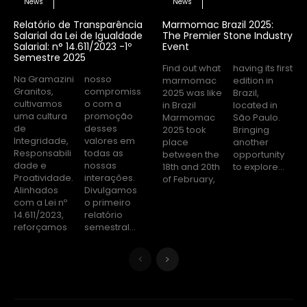
News
News
Relatório de Transparência
Marmomac Brazil 2025:
Salarial da Lei de Igualdade
The Premier Stone Industry
Salarial: n° 14.611/2023 -1º
Event
Semestre 2025
Find out what
having its first
Na Gramazini
nosso
marmomac
edition in
Granitos,
compromiss
2025 was like
Brazil,
cultivamos
o com a
in Brazil
located in
uma cultura
promoção
Marmomac
São Paulo.
de
desses
2025 took
Bringing
Integridade,
valores em
place
another
Responsabili
todas as
between the
opportunity
dade e
nossas
18th and 20th
to explore...
Proatividade.
interações.
of February,
Alinhados
Divulgamos
com a Lei nº
o primeiro
14.611/2023,
relatório
reforçamos
semestral...